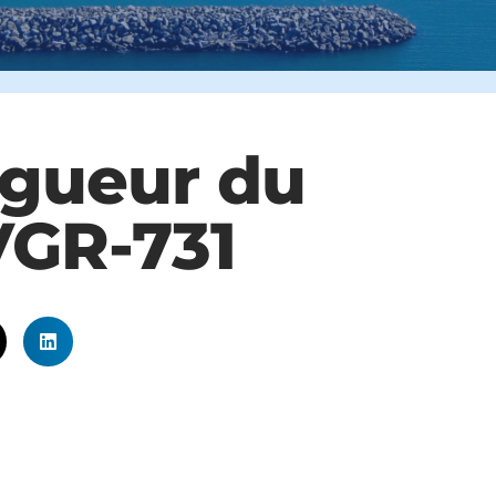
igueur du
VGR-731