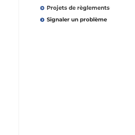
Projets de règlements
Signaler un problème
Vie démocratique
Administration
Environnement
et collectes
Urbanisme
Urgence et