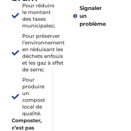
Pour réduire
Signaler
le montant
un
des taxes
problème
municipales;
Pour préserver
l’environnement
Vie
en réduisant les
démocratique
déchets enfouis
et les gaz à effet
de serre;
Administration
Pour
produire
un
Environnement
compost
et
local de
collectes
qualité.
Composter,
Urbanisme
c’est pas