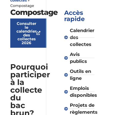
collectes
»
Compostage
Compostage
Accès
rapide
Consulter
le
Calendrier
calendrier
des
des
collectes
2026
collectes
Avis
publics
Pourquoi
Outils en
participer
ligne
à la
collecte
Emplois
disponibles
du
bac
Projets de
brun?
règlements