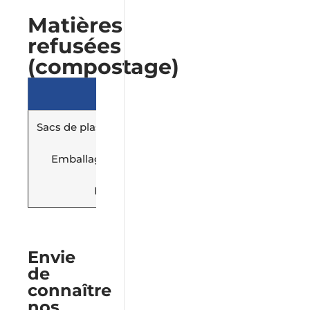
Matières
refusées
(compostage)
Matières refusées
Sacs de plastique (même compostables ou biodégr
Couches et produits sanitaires
Emballages et contenants en verre, plastique ou 
Vêtements, tissus
Pas de verre, de plastique ou de métal
Envie
de
connaître
nos