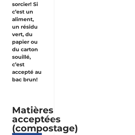
sorcier! Si
c’est un
Urgence
aliment,
et
un résidu
sécurité
vert, du
papier ou
du carton
Services
souillé,
en
c’est
ligne
accepté au
bac brun!
Matières
acceptées
(compostage)