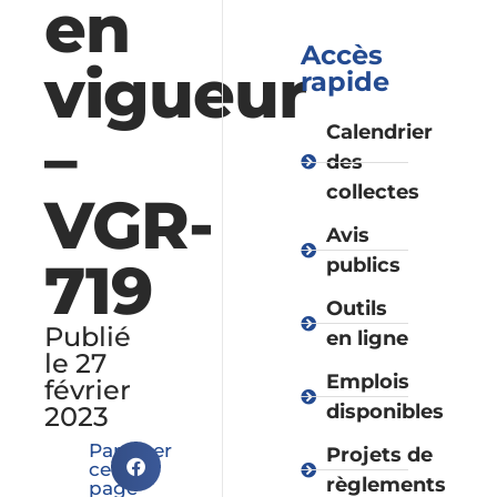
en
Accès
vigueur
rapide
–
Calendrier
des
collectes
VGR-
Avis
719
publics
Outils
Publié
en ligne
le 27
Emplois
février
disponibles
2023
Partager
Projets de
cette
règlements
page