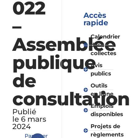
022
Accès
–
rapide
Assemblée
Calendrier
des
collectes
publique
Avis
de
publics
Outils
consultation
en ligne
Emplois
Publié
disponibles
le 6 mars
2024
Projets de
règlements
Partager