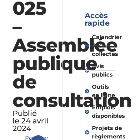
025
Accès
–
rapide
Assemblée
Calendrier
des
collectes
publique
Avis
de
publics
Outils
consultation
en ligne
Emplois
Publié
disponibles
le 24 avril
2024
Projets de
règlements
Partager