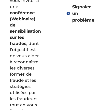
vous inviter à
une
Signaler
conférence
un
(Webinaire)
problème
de
sensibilisation
sur les
Vie
fraudes
, dont
démocratique
l’objectif est
de vous aider
à reconnaître
Administratio
les diverses
formes de
Environnemen
fraude et les
et
stratégies
collectes
utilisées par
les fraudeurs,
tout en vous
Urbanisme