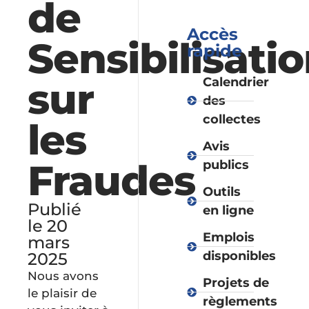
de
Accès
Sensibilisati
rapide
sur
Calendrier
des
collectes
les
Avis
Fraudes
publics
Outils
Publié
en ligne
le 20
Emplois
mars
disponibles
2025
Nous avons
Projets de
le plaisir de
règlements