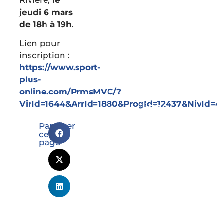
jeudi 6 mars
de 18h à 19h
.
Urgence
et
Lien pour
sécurité
inscription :
https://www.sport-
plus-
Services
online.com/PrmsMVC/?
en
VirId=1644&ArrId=1880&ProgId=12437&NivId=
ligne
Partager
cette
page