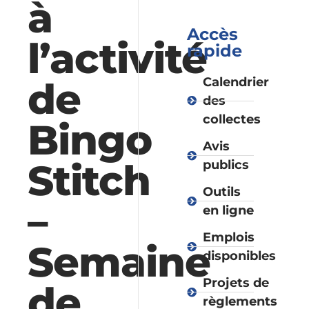
à
Accès
l’activité
rapide
de
Calendrier
des
collectes
Bingo
Avis
Stitch
publics
Outils
–
en ligne
Emplois
Semaine
disponibles
Projets de
de
règlements