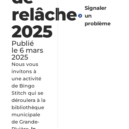
relâche
Signaler
un
problème
2025
Publié
Vie
le 6 mars
démocratique
2025
Nous vous
invitons à
Administratio
une activité
de Bingo
Environnemen
Stitch qui se
et
déroulera à la
collectes
bibliothèque
municipale
de Grande-
Urbanisme
Rivière,
le