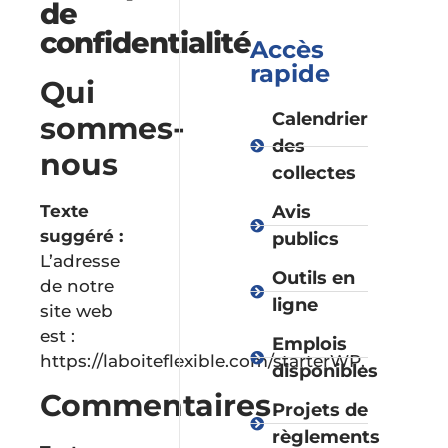
de
confidentialité
Accès
rapide
Qui
Calendrier
sommes-
des
nous
collectes
Texte
Avis
suggéré :
publics
L’adresse
Outils en
de notre
ligne
site web
est :
Emplois
https://laboiteflexible.com/starterWP.
disponibles
Commentaires
Projets de
règlements