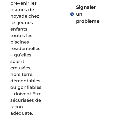
prévenir les
Signaler
risques de
un
noyade chez
problème
les jeunes
enfants,
toutes les
piscines
Vie
résidentielles
démocratique
– qu’elles
soient
Administratio
creusées,
hors terre,
démontables
Environnemen
ou gonflables
et
– doivent être
collectes
sécurisées de
façon
Urbanisme
adéquate.