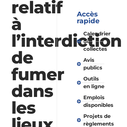
relatif
Accès
à
rapide
l’interdiction
Calendrier
des
collectes
de
Avis
fumer
publics
Outils
dans
en ligne
Emplois
les
disponibles
Projets de
lieux
règlements