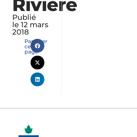
Rivière
Publié
Urgence
le 12 mars
et
2018
sécurité
Partager
cette
Services
page
en
ligne