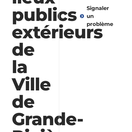
publics
Signaler
un
problème
extérieurs
de
Vie
démocratique
la
Administratio
Ville
de
Environnemen
et
collectes
Grande-
Urbanisme