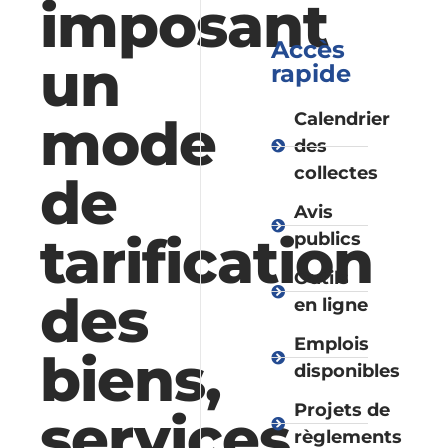
imposant
Accès
un
rapide
mode
Calendrier
des
collectes
de
Avis
tarification
publics
Outils
des
en ligne
Emplois
biens,
disponibles
Projets de
services
règlements