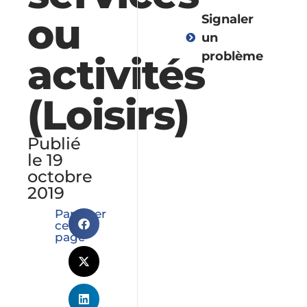
ou
Signaler
un
problème
activités
(Loisirs)
Vie
démocratique
Publié
le 19
octobre
Administratio
2019
Partager
Environnemen
cette
page
et
collectes
Urbanisme