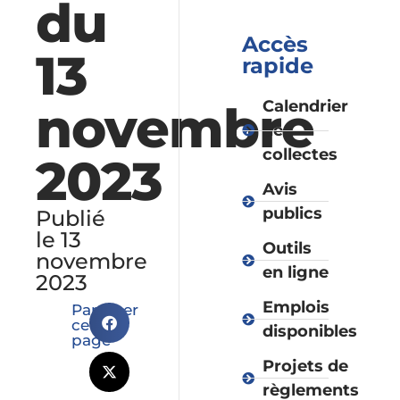
du
Accès
13
rapide
novembre
Calendrier
des
collectes
2023
Avis
publics
Publié
le 13
Outils
novembre
en ligne
2023
Emplois
Partager
cette
disponibles
page
Projets de
règlements