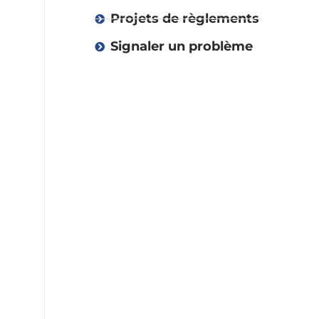
Projets de règlements
Signaler un problème
Vie démocratique
Administration
Environnement
et collectes
Urbanisme
Urgence et