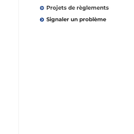
Projets de règlements
Signaler un problème
Vie démocratique
Administration
Environnement
et collectes
Urbanisme
Urgence et