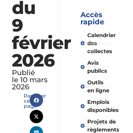
du
Accès
9
rapide
février
Calendrier
des
collectes
2026
Avis
publics
Publié
le 10 mars
Outils
2026
en ligne
Partager
cette
Emplois
page
disponibles
Projets de
règlements